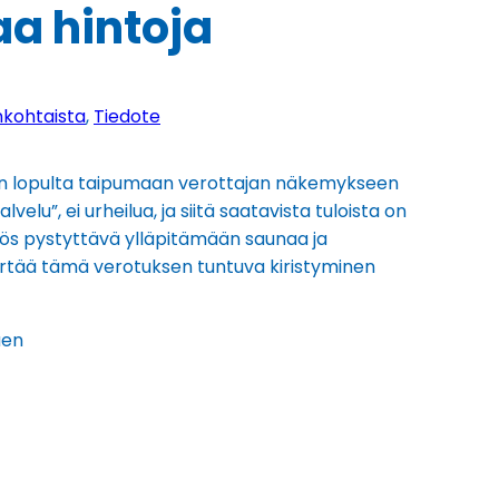
a hintoja
nkohtaista
, 
Tiedote
ten lopulta taipumaan verottajan näkemykseen
elu”, ei urheilua, ja siitä saatavista tuloista on
ös pystyttävä ylläpitämään saunaa ja
iirtää tämä verotuksen tuntuva kiristyminen
kaen