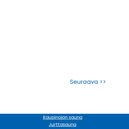
Seuraava >>
Kaupinojan sauna
Jurttasauna