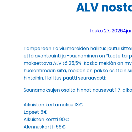
ALV nosta
touko 27, 2026
Aja
Tampereen Talviuimareiden hallitus joutui sit
että avantouinti ja -saunominen on “tuote tai palv
maksettava ALV:tä 25,5%. Koska meidän on my
huolehtimaan siitä, meidän on pakko osittain s
hintoihin. Hallitus päätti seuraavasti:
Saunamaksujen osalta hinnat nousevat 1.7. al
Aikuisten kertamaksu 13€
Lapset 5€
Aikuisten kortti 90€
Alennuskortti 56€