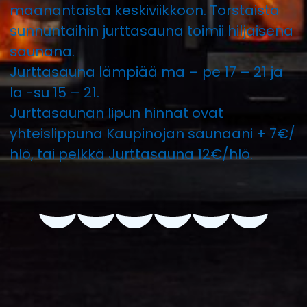
maanantaista keskiviikkoon. Torstaista
sunnuntaihin jurttasauna toimii hiljaisena
saunana.
Jurttasauna lämpiää ma – pe 17 – 21 ja
la -su 15 – 21.
Jurttasaunan lipun hinnat ovat
yhteislippuna Kaupinojan saunaani + 7€/
hlö, tai pelkkä Jurttasauna 12€/hlö.