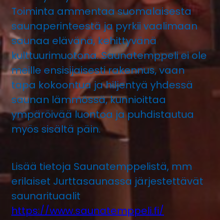
Toiminta ammentaa suomalaisesta
saunaperinteestä ja pyrkii vaalimaan
saunaa elävänä, kehittyvänä
kulttuurimuotona. Saunatemppeli ei ole
meille ensisijaisesti rakennus, vaan
tapa kokoontua ja hiljentyä yhdessä
saunan lämmössä, kunnioittaa
ympäröivää luontoa ja puhdistautua
myös sisältä päin.
Lisää tietoja Saunatemppelistä, mm
erilaiset Jurttasaunassa järjestettävät
saunarituaalit
https://www.saunatemppeli.fi/