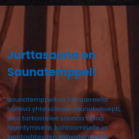
Jurttasauna on
Saunatemppeli
Saunatemppeli on Tampereella
toimiva yhteisöllinen saunakonsepti,
joka tarkastelee saunaa tilana
hiljentymiselle, kohtaamiselle ja
luontoyhteyden vahvistamiselle.