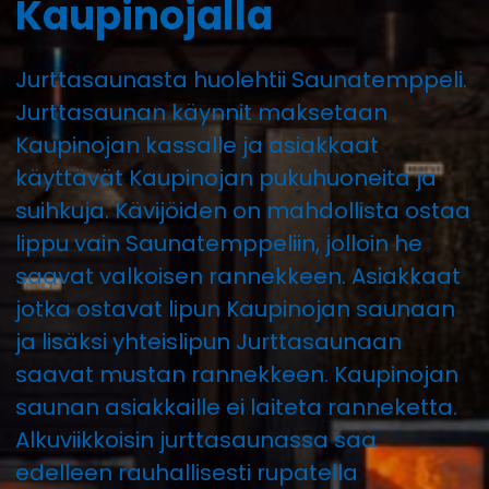
Kaupinojalla
Jurttasaunasta huolehtii Saunatemppeli.
Jurttasaunan käynnit maksetaan
Kaupinojan kassalle ja asiakkaat
käyttävät Kaupinojan pukuhuoneita ja
suihkuja. Kävijöiden on mahdollista ostaa
lippu vain Saunatemppeliin, jolloin he
saavat valkoisen rannekkeen. Asiakkaat
jotka ostavat lipun Kaupinojan saunaan
ja lisäksi yhteislipun Jurttasaunaan
saavat mustan rannekkeen. Kaupinojan
saunan asiakkaille ei laiteta ranneketta.
Alkuviikkoisin jurttasaunassa saa
edelleen rauhallisesti rupatella