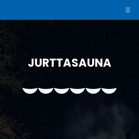
Siirry
sisältöön
JURTTASAUNA