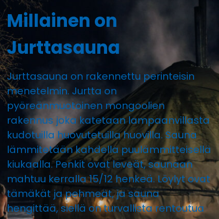
Millainen on
Jurttasauna
Jurttasauna on rakennettu perinteisin
menetelmin. Jurtta on
pyöreänmuotoinen mongoolien
rakennus joka katetaan lampaanvillasta
kudotuilla huovutetuilla huovilla. Sauna
lämmitetään kahdella puulämmitteisellä
kiukaalla. Penkit ovat leveät, saunaan
mahtuu kerralla 15/12 henkeä. Löylyt ovat
tämäkät ja pehmeät, ja sauna
hengittää, siellä on turvallista rentoutua