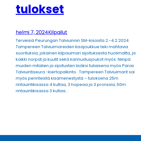
tulokset
helmi 7, 2024
Kilpailut
Terveisiä Peurungan Talviuinnin SM-kisoista 2.-4.2.2024.
Tampereen Talviuimareiden kisajoukkue teki mahtavia
suorituksia, jokainen kilpauimari sijoituksesta huolimatta, ja
kaikki norpat ja kuutit sekä kannustusjoukot myös. Niinpä
muiden mitalien ja sijoitusten lisäksi tuliaisena myös Paras
Talviuintiseura -kiertopalkinto. Tampereen Talviuimarit sai
myös perinteistä kisamenestystä – tuloksena 25m
rintauintikisassa 4 kultaa, 3 hopeaa ja 3 pronssia; 50m
rintauintikisassa 3 kultaa…