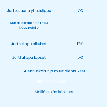
Jurttasauna yhteislippu
7€
Kun asiakkaalla on lippu
Kaupinojalle
Jurttalippu aikuiset
12€
Jurttalippu lapset
5€
Alennuskortit ja muut alennukset
Hinnastosta >>
!Meillä ei käy käteinen!