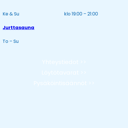
Ke & Su
klo 19:00 – 21:00
Jurttasauna
To – Su
Yhteystiedot >>
Löytötavarat >>
Pysäköintisäännöt >>