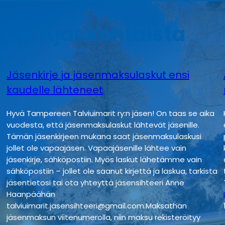
k
e
Ajankohtaista
s
t
ä
ä
Jäsenkirje ja jäsenmaksulaskut ensi
n
kaudelle lähteneet
v
i
Hyvä Tampereen Talviuimarit ry:n jäsen! On taas se aika
i
vuodesta, että jäsenmaksulaskut lähtevät jäsenille.
k
Tämän jäsenkirjeen mukana saat jäsenmaksulaskusi
o
jollet ole vapaajäsen. Vapaajäsenille lähtee vain
n
jäsenkirje, sähköpostiin. Myös laskut lähetämme vain
p
sähköpostiin – jollet ole saanut kirjettä ja laskua, tarkista
i
jäsentietosi tai ota yhteyttä jäsensihteeri Anne
Haanpäähän
d
talviuimarit.jasensihteeri@gmail.com.Maksathan
e
jäsenmaksun viitenumerolla, niin maksu rekisteröityy
m