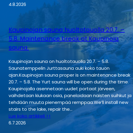
4.8.2026
Kaupinojan sauna huoltotauolla 20.7. –
5.8. Maintenance break at Kaupinoja
sauna.
Kaupinojan sauna on huoltotauolla 20.7. – 5.8.
Saunatemppelin Jurttasauna auki koko tauon
ajan.Kaupinojan sauna proper is on maintenance break
20.7. – 5.8. The Yurt sauna will be open during the time.
Kaupinojalla asennetaan uudet portaat järveen,
vaihdetaan kiukaan osia, paneloidaan naisten suihkut ja
tehdään muuta pienempää remppaa.We’ll install new
stairs to the lake, repair the…
Lue koko artikkeli >>
6.7.2026