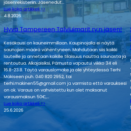
jäsenrekisteriin. Jäsenedut…
p
Lue koko artikkeli >>
ä
4.8.2026
ä
n
Hyvä Tampereen Talviuimarit ry:n jäsen!
–
m
Kesäkausi on kauneimmillaan. Kaupinojalla ei näytä
a
saunojien määrä vähentyneen. Mahdutaan siis kaikki
i
lauteille ja annetaan kaikille tilaisuus nauttia saunasta ja
n
rentoutua. Alkajaisiksi, Pärnusta vapautui viikko 34 eli
16.8-23.8. Täytä varauslomake ja ole yhteydessä Terhi
t
Mäkiseen puh. 040 820 2952, tai
e
terhi.makinen55@gmail.com ja varmista että varauksesi
n
on ok. Varaus on vahvistettu kun olet maksanut
a
varausmaksun 50€,…
n
Lue koko artikkeli >>
c
25.6.2026
e
b
r