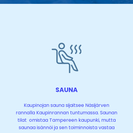
e
a
k
w
i
l
l
l
a
s
t
a
SAUNA
w
e
Kaupinojan sauna sijaitsee Näsijärven
e
rannalla Kaupinrannan tuntumassa. Saunan
k
tilat omistaa Tampereen kaupunki, mutta
l
saunaa isännöi ja sen toiminnoista vastaa
o