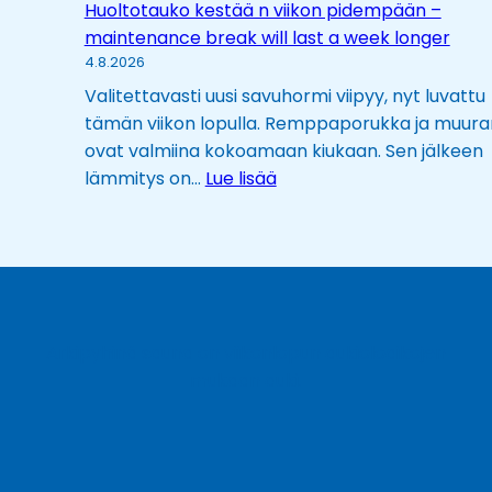
Huoltotauko kestää n viikon pidempään –
maintenance break will last a week longer
4.8.2026
Valitettavasti uusi savuhormi viipyy, nyt luvattu
tämän viikon lopulla. Remppaporukka ja muurar
ovat valmiina kokoamaan kiukaan. Sen jälkeen
:
lämmitys on…
Lue lisää
H
u
o
l
t
o
Arkipyhinä sauna on viikonlopun aukioloaikojen
t
mukaan auki.
a
u
k
o