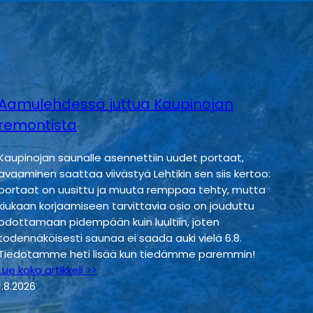
Aamulehdessä juttua Kaupinojan
remontista
Kaupinojan saunalle asennettiin uudet portaat,
avaaminen saattaa viivästyä Lehtikin sen siis kertoo:
portaat on uusittu ja muuta remppaa tehty, mutta
kiukaan korjaamiseen tarvittavia osio on jouduttu
odottamaan pidempään kuin luultiin, joten
todennäköisesti saunaa ei saada auki vielä 6.8.
Tiedotamme heti lisää kun tiedämme paremmin!
Lue koko artikkeli >>
1.8.2026