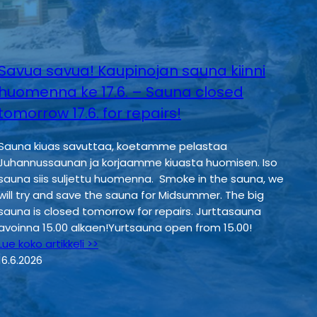
Savua savua! Kaupinojan sauna kiinni
huomenna ke 17.6. – Sauna closed
tomorrow 17.6. for repairs!
Sauna kiuas savuttaa, koetamme pelastaa
Juhannussaunan ja korjaamme kiuasta huomisen. Iso
sauna siis suljettu huomenna. Smoke in the sauna, we
will try and save the sauna for Midsummer. The big
sauna is closed tomorrow for repairs. Jurttasauna
avoinna 15.00 alkaen!Yurtsauna open from 15.00!
Lue koko artikkeli >>
16.6.2026