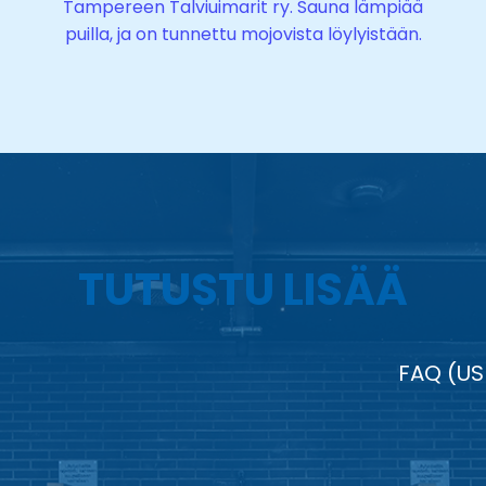
Tampereen Talviuimarit ry. Sauna lämpiää
n
puilla, ja on tunnettu mojovista löylyistään.
g
e
r
TUTUSTU LISÄÄ
FAQ (US