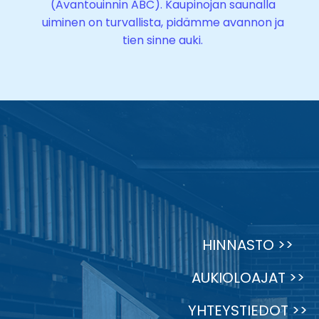
(Avantouinnin ABC). Kaupinojan saunalla
uiminen on turvallista, pidämme avannon ja
tien sinne auki.
HINNASTO >>
AUKIOLOAJAT >>
YHTEYSTIEDOT >>