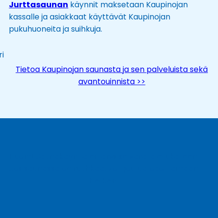
Jurttasaunan
käynnit maksetaan Kaupinojan
kassalle ja asiakkaat käyttävät Kaupinojan
pukuhuoneita ja suihkuja.
i
Tietoa Kaupinojan saunasta ja sen palveluista sekä
avantouinnista >>
Huom! Saunakäyntiä ei tarvitse varata etukäteen.
Jos saunassa on ruuhkaa, voit joutua odottamaan
hetken.