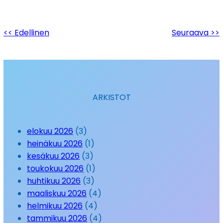
<< Edellinen
Seuraava >>
ARKISTOT
elokuu 2026
(3)
heinäkuu 2026
(1)
kesäkuu 2026
(3)
toukokuu 2026
(1)
huhtikuu 2026
(3)
maaliskuu 2026
(4)
helmikuu 2026
(4)
tammikuu 2026
(4)