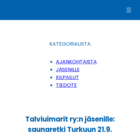
Siirry
sisältöön
KATEGORIALISTA
AJANKOHTAISTA
JÄSENILLE
KILPAILUT
TIEDOTE
Talviuimarit ry:n jäsenille:
saunaretki Turkuun 21.9.