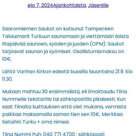
elo 7, 2024
Ajankohtaista
, 
Jäsenille
Saaronniemen Saukot on kutsunut Tampereen
Talviuimarit Turkuun saunomaan ja viettämään iloista
iltapäivää saunoen, syöden ja juoden (OPM). Saukot
tarjoavat saunan ja syömiset. Osallistumismaksu on
10€.
Lähtö Vanhan Kirkon edestä bussilla lauantaina 21.9. Klo
11.30.
Mukaan mahtuu 30 ensimmäistä, eli ilmoittaudu Tiina
Nummelle tekstarilla tai sähköpostilla pikaisesti. Kun
saat Tiinalta kuittauksen että olet mukana, varmista
paikkasi maksamalla saman tien sen 10€. Merkkaa
tietoihin Turku + oma nimesi.
Tiina Nummi Puh: 040 771 4700 ; sähköposti