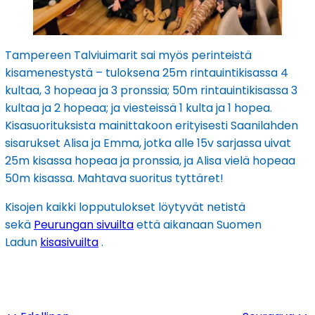
Tampereen Talviuimarit sai myös perinteistä
kisamenestystä – tuloksena 25m rintauintikisassa 4
kultaa, 3 hopeaa ja 3 pronssia; 50m rintauintikisassa 3
kultaa ja 2 hopeaa; ja viesteissä 1 kulta ja 1 hopea.
Kisasuorituksista mainittakoon erityisesti Saanilahden
sisarukset Alisa ja Emma, jotka alle 15v sarjassa uivat
25m kisassa hopeaa ja pronssia, ja Alisa vielä hopeaa
50m kisassa. Mahtava suoritus tyttäret!
Kisojen kaikki lopputulokset löytyvät netistä
sekä
Peurungan sivuilta
että aikanaan Suomen
Ladun
kisasivuilta
.