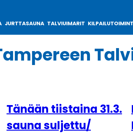
A
JURTTASAUNA
TALVIUIMARIT
KILPAILUTOIMIN
Tampereen Talv
Tänään tiistaina 31.3.
sauna suljettu/