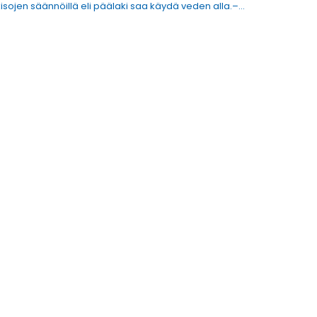
kisojen säännöillä eli päälaki saa käydä veden alla.–…