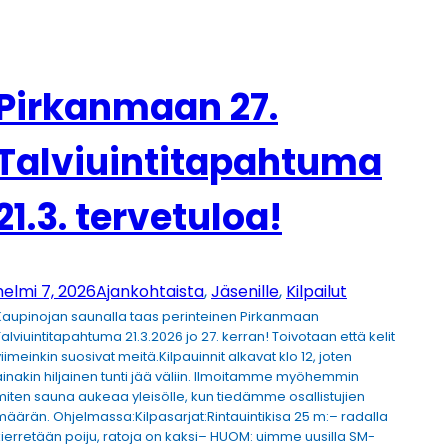
Pirkanmaan 27.
Talviuintitapahtuma
21.3. tervetuloa!
helmi 7, 2026
Ajankohtaista
, 
Jäsenille
, 
Kilpailut
Kaupinojan saunalla taas perinteinen Pirkanmaan
Talviuintitapahtuma 21.3.2026 jo 27. kerran! Toivotaan että kelit
viimeinkin suosivat meitä.Kilpauinnit alkavat klo 12, joten
ainakin hiljainen tunti jää väliin. Ilmoitamme myöhemmin
miten sauna aukeaa yleisölle, kun tiedämme osallistujien
määrän. Ohjelmassa:Kilpasarjat:Rintauintikisa 25 m:– radalla
kierretään poiju, ratoja on kaksi– HUOM: uimme uusilla SM-