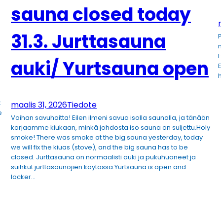
sauna closed today
31.3. Jurttasauna
H
auki/ Yurtsauna open
k
maalis 31, 2026
Tiedote
e
Voihan savuhaitta! Eilen ilmeni savua isolla saunalla, ja tänään
korjaamme kiukaan, minkä johdosta iso sauna on suljettu.Holy
smoke! There was smoke at the big sauna yesterday, today
we will fix the kiuas (stove), and the big sauna has to be
closed. Jurttasauna on normaalisti auki ja pukuhuoneet ja
suihkut jurttasaunojien käytössä.Yurtsauna is open and
locker…