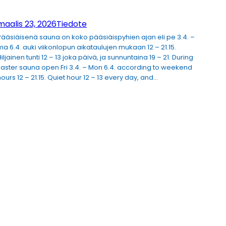
maalis 23, 2026
Tiedote
Pääsiäisenä sauna on koko pääsiäispyhien ajan eli pe 3.4. –
ma 6.4. auki viikonlopun aikataulujen mukaan 12 – 21.15.
iljainen tunti 12 – 13 joka päivä, ja sunnuntaina 19 – 21. During
Easter sauna open Fri 3.4. – Mon 6.4. according to weekend
hours 12 – 21.15. Quiet hour 12 – 13 every day, and…