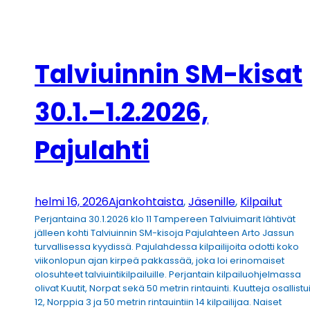
Talviuinnin SM-kisat
30.1.–1.2.2026,
Pajulahti
helmi 16, 2026
Ajankohtaista
, 
Jäsenille
, 
Kilpailut
Perjantaina 30.1.2026 klo 11 Tampereen Talviuimarit lähtivät
jälleen kohti Talviuinnin SM-kisoja Pajulahteen Arto Jassun
turvallisessa kyydissä. Pajulahdessa kilpailijoita odotti koko
viikonlopun ajan kirpeä pakkassää, joka loi erinomaiset
olosuhteet talviuintikilpailuille. Perjantain kilpailuohjelmassa
olivat Kuutit, Norpat sekä 50 metrin rintauinti. Kuutteja osallistu
12, Norppia 3 ja 50 metrin rintauintiin 14 kilpailijaa. Naiset