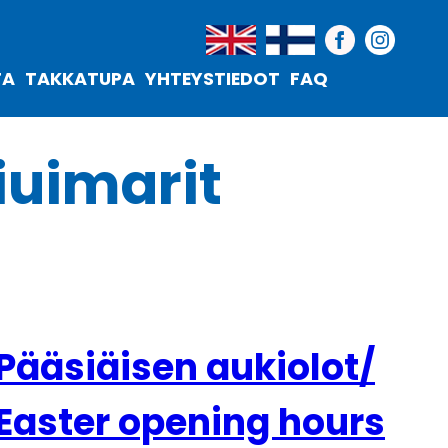
TA
TAKKATUPA
YHTEYSTIEDOT
FAQ
iuimarit
Pääsiäisen aukiolot/
Easter opening hours