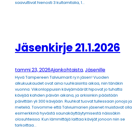
saavuttivat hienosti 3 kultamitalia, 1…
Jäsenkirje 21.1.2026
tammi 23, 2026
Ajankohtaista
, 
Jäsenille
Hyvä Tampereen Talviuimarit ry:n jäsen! Vuoden
alkukuukaudet ovat aina ruuhkaisinta aikaa, niin tänäkin
vuonna. Viikonloppuisin kävijämäärät hipovat jo tuhatta
kävijää kahden päivän aikana, ja arkisinkin päästään
päivittäin yli 300 kävijään. Ruuhkat tuovat tullessaan jonoja ja
meteliä. Toivomme että Talviuimarien jäsenet muistavat olla
esimerkkinä hyvästä saunakäyttäytymisestä näissäkin
olosuhteissa. Kun lämmittäjä laittaa kävijät jonoon niin se
tarkoittaa…