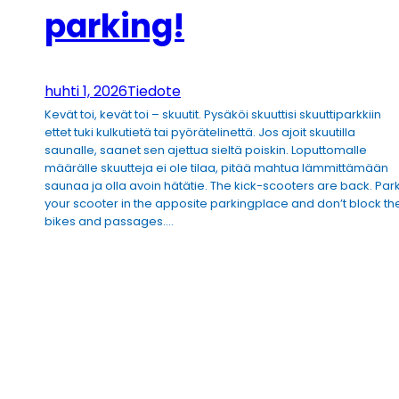
parking!
huhti 1, 2026
Tiedote
Kevät toi, kevät toi – skuutit. Pysäköi skuuttisi skuuttiparkkiin
ettet tuki kulkutietä tai pyörätelinettä. Jos ajoit skuutilla
saunalle, saanet sen ajettua sieltä poiskin. Loputtomalle
määrälle skuutteja ei ole tilaa, pitää mahtua lämmittämään
saunaa ja olla avoin hätätie. The kick-scooters are back. Par
your scooter in the apposite parkingplace and don’t block th
bikes and passages.…