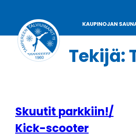
Siirry
sisältöön
KAUPINOJAN SAUN
Tekijä:
Skuutit parkkiin!/
Kick-scooter