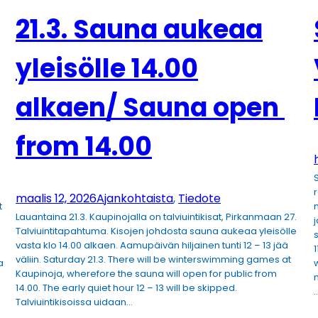
21.3. Sauna aukeaa
yleisölle 14.00
alkaen/ Sauna open
from 14.00
maalis 12, 2026
Ajankohtaista
, 
Tiedote
t
Lauantaina 21.3. Kaupinojalla on talviuintikisat, Pirkanmaan 27.
Talviuintitapahtuma. Kisojen johdosta sauna aukeaa yleisölle
vasta klo 14.00 alkaen. Aamupäivän hiljainen tunti 12 – 13 jää
1
väliin. Saturday 21.3. There will be winterswimming games at
a
Kaupinoja, wherefore the sauna will open for public from
14.00. The early quiet hour 12 – 13 will be skipped.
Talviuintikisoissa uidaan…