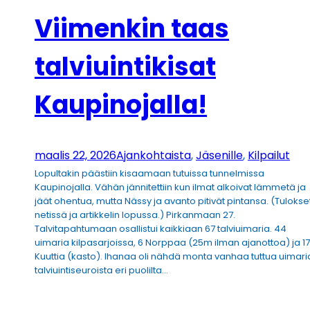
Viimenkin taas
talviuintikisat
Kaupinojalla!
maalis 22, 2026
Ajankohtaista
, 
Jäsenille
, 
Kilpailut
Lopultakin päästiin kisaamaan tutuissa tunnelmissa
Kaupinojalla. Vähän jännitettiin kun ilmat alkoivat lämmetä ja
jäät ohentua, mutta Nässy ja avanto pitivät pintansa. (Tulokse
netissä ja artikkelin lopussa.) Pirkanmaan 27.
Talvitapahtumaan osallistui kaikkiaan 67 talviuimaria. 44
uimaria kilpasarjoissa, 6 Norppaa (25m ilman ajanottoa) ja 17
Kuuttia (kasto). Ihanaa oli nähdä monta vanhaa tuttua uimari
talviuintiseuroista eri puolilta…