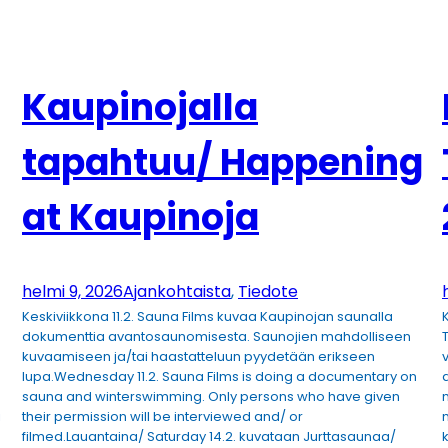
Kaupinojalla
tapahtuu/ Happening
at Kaupinoja
helmi 9, 2026
Ajankohtaista
, 
Tiedote
Keskiviikkona 11.2. Sauna Films kuvaa Kaupinojan saunalla
dokumenttia avantosaunomisesta. Saunojien mahdolliseen
kuvaamiseen ja/tai haastatteluun pyydetään erikseen
lupa.Wednesday 11.2. Sauna Films is doing a documentary on
sauna and winterswimming. Only persons who have given
i
their permission will be interviewed and/ or
filmed.Lauantaina/ Saturday 14.2. kuvataan Jurttasaunaa/