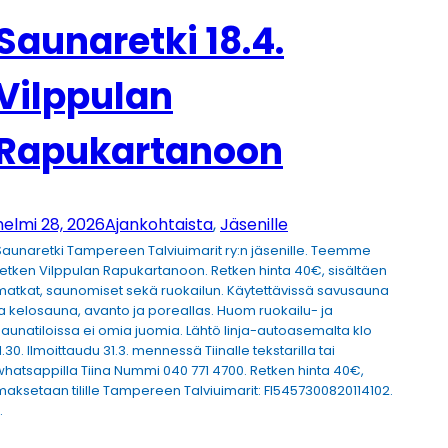
Saunaretki 18.4.
Vilppulan
Rapukartanoon
helmi 28, 2026
Ajankohtaista
, 
Jäsenille
Saunaretki Tampereen Talviuimarit ry:n jäsenille. Teemme
retken Vilppulan Rapukartanoon. Retken hinta 40€, sisältäen
matkat, saunomiset sekä ruokailun. Käytettävissä savusauna
ja kelosauna, avanto ja poreallas. Huom ruokailu- ja
saunatiloissa ei omia juomia. Lähtö linja-autoasemalta klo
1.30. Ilmoittaudu 31.3. mennessä Tiinalle tekstarilla tai
whatsappilla Tiina Nummi 040 771 4700. Retken hinta 40€,
maksetaan tilille Tampereen Talviuimarit: FI5457300820114102.
…