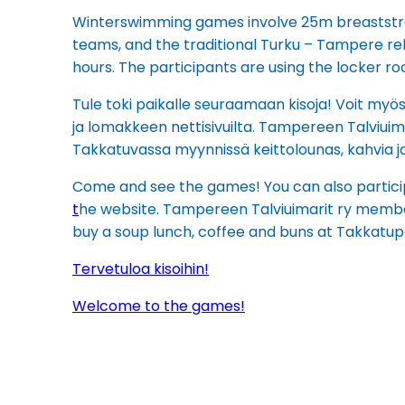
Winterswimming games involve 25m breaststroke
teams, and the traditional Turku – Tampere rela
hours. The participants are using the locker r
Tule toki paikalle seuraamaan kisoja! Voit myös
ja lomakkeen nettisivuilta. Tampereen Talviuimar
Takkatuvassa myynnissä keittolounas, kahvia ja p
Come and see the games! You can also partici
t
he website. Tampereen Talviuimarit ry member
buy a soup lunch, coffee and buns at Takkatupa
Tervetuloa kisoihin!
Welcome to the games!