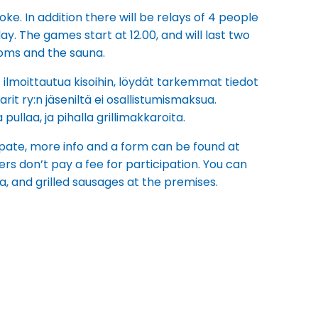
. In addition there will be relays of 4 people
y. The games start at 12.00, and will last two
ooms and the sauna.
 ilmoittautua kisoihin, löydät tarkemmat tiedot
it ry:n jäseniltä ei osallistumismaksua.
ullaa, ja pihalla grillimakkaroita.
pate, more info and a form can be found at
s don’t pay a fee for participation. You can
, and grilled sausages at the premises.