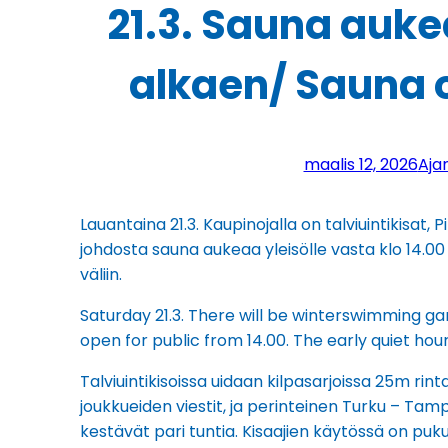
21.3. Sauna aukea
alkaen/ Sauna 
maalis 12, 2026
Aja
Lauantaina 21.3. Kaupinojalla on talviuintikisat,
johdosta sauna aukeaa yleisölle vasta klo 14.00 
väliin.
Saturday 21.3. There will be winterswimming ga
open for public from 14.00. The early quiet hour 
Talviuintikisoissa uidaan kilpasarjoissa 25m rint
joukkueiden viestit, ja perinteinen Turku – Tamper
kestävät pari tuntia. Kisaajien käytössä on puk