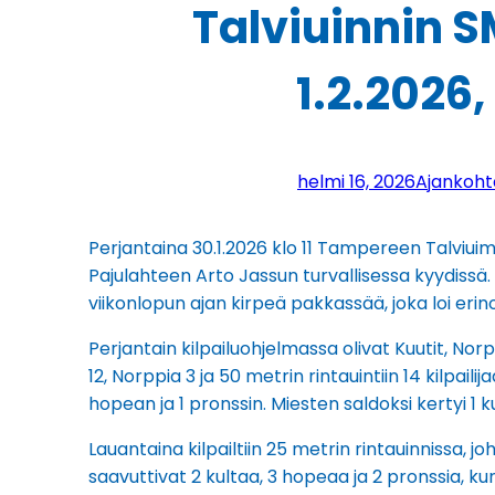
Talviuinnin S
1.2.2026,
helmi 16, 2026
Ajankoht
Perjantaina 30.1.2026 klo 11 Tampereen Talviuima
Pajulahteen Arto Jassun turvallisessa kyydissä. 
viikonlopun ajan kirpeä pakkassää, joka loi erinom
Perjantain kilpailuohjelmassa olivat Kuutit, Norp
12, Norppia 3 ja 50 metrin rintauintiin 14 kilpailij
hopean ja 1 pronssin. Miesten saldoksi kertyi 1 ku
Lauantaina kilpailtiin 25 metrin rintauinnissa, joh
saavuttivat 2 kultaa, 3 hopeaa ja 2 pronssia, ku