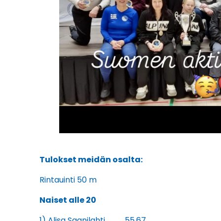
Tulokset meidän osalta:
Rintauinti 50 m
Naiset alle 20
1) Alisa Saanilahti 55.67