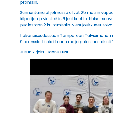
pronssin.
Sunnuntaina ohjelmassa olivat 25 metrin vapaauin
kilpailijaa ja viesteihin 6 joukkuetta. Naiset saav
puolestaan 2 kultamitalia. Viestijoukkueet toivat
Kokonaisuudessaan Tampereen Talviuimarien mital
9 pronssia. Lisäksi Laurin malja palasi ansaitusti ”
Jutun kirjoitti Hannu Husu.