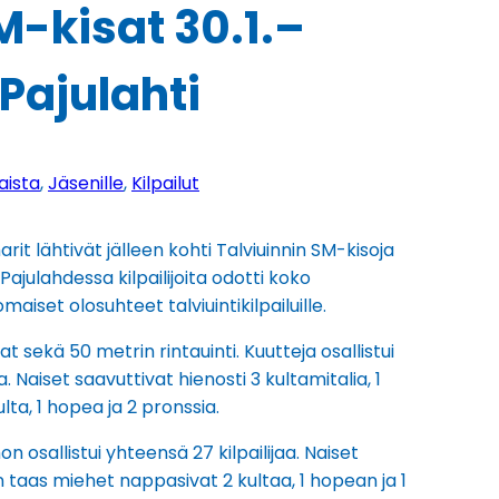
M-kisat 30.1.–
 Pajulahti
aista
, 
Jäsenille
, 
Kilpailut
rit lähtivät jälleen kohti Talviuinnin SM-kisoja
Pajulahdessa kilpailijoita odotti koko
aiset olosuhteet talviuintikilpailuille.
at sekä 50 metrin rintauinti. Kuutteja osallistui
aa. Naiset saavuttivat hienosti 3 kultamitalia, 1
lta, 1 hopea ja 2 pronssia.
on osallistui yhteensä 27 kilpailijaa. Naiset
n taas miehet nappasivat 2 kultaa, 1 hopean ja 1