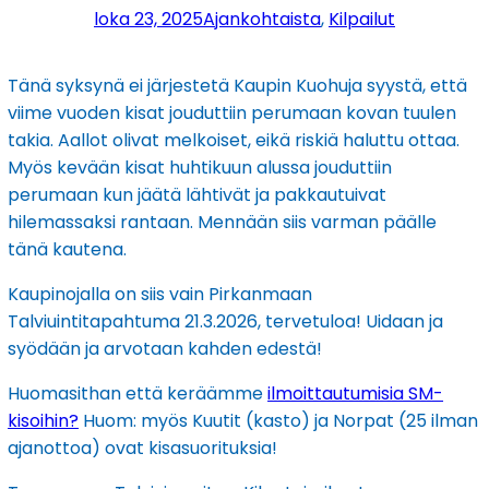
loka 23, 2025
Ajankohtaista
, 
Kilpailut
Tänä syksynä ei järjestetä Kaupin Kuohuja syystä, että
viime vuoden kisat jouduttiin perumaan kovan tuulen
takia. Aallot olivat melkoiset, eikä riskiä haluttu ottaa.
Myös kevään kisat huhtikuun alussa jouduttiin
perumaan kun jäätä lähtivät ja pakkautuivat
hilemassaksi rantaan. Mennään siis varman päälle
tänä kautena.
Kaupinojalla on siis vain Pirkanmaan
Talviuintitapahtuma 21.3.2026, tervetuloa! Uidaan ja
syödään ja arvotaan kahden edestä!
Huomasithan että keräämme
ilmoittautumisia SM-
kisoihin?
Huom: myös Kuutit (kasto) ja Norpat (25 ilman
ajanottoa) ovat kisasuorituksia!