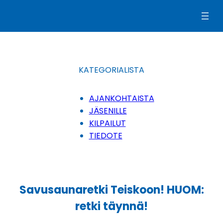
Siirry
sisältöön
KATEGORIALISTA
AJANKOHTAISTA
JÄSENILLE
KILPAILUT
TIEDOTE
Savusaunaretki Teiskoon! HUOM:
retki täynnä!