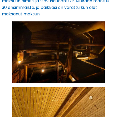
maksuun nimesi ja “savusaunaretki”. Mukaan mahtuu
30 ensimmäistä, ja paikkasi on varattu kun olet
maksanut maksun.