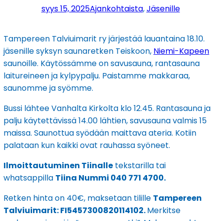
syys 15, 2025
Ajankohtaista
, 
Jäsenille
Tampereen Talviuimarit ry järjestää lauantaina 18.10.
jäsenille syksyn saunaretken Teiskoon,
Niemi-Kapeen
saunoille. Käytössämme on savusauna, rantasauna
laitureineen ja kylpypalju. Paistamme makkaraa,
saunomme ja syömme.
Bussi lähtee Vanhalta Kirkolta klo 12.45. Rantasauna ja
palju käytettävissä 14.00 lähtien, savusauna valmis 15
maissa. Saunottua syödään maittava ateria. Kotiin
palataan kun kaikki ovat rauhassa syöneet.
Ilmoittautuminen Tiinalle
tekstarilla tai
whatsappilla
Tiina Nummi 040 771 4700.
Retken hinta on 40€, maksetaan tilille
Tampereen
Talviuimarit: FI5457300820114102.
Merkitse