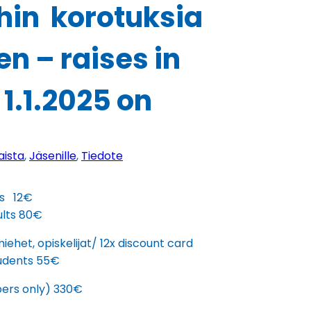
in korotuksia
en – raises in
1.1.2025 on
aista
, 
Jäsenille
, 
Tiedote
ts 12€
ults 80€
iehet, opiskelijat/ 12x discount card
tudents 55€
bers only) 330€