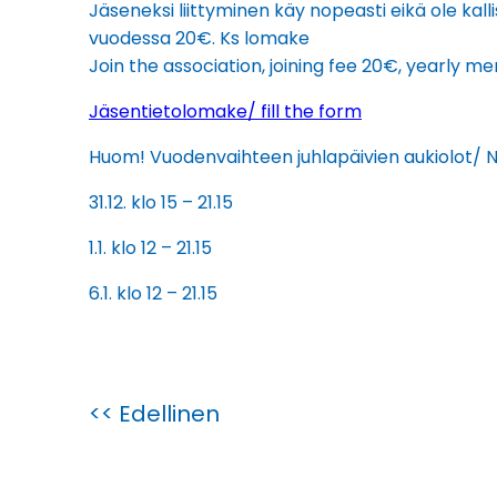
Jäseneksi liittyminen käy nopeasti eikä ole kal
vuodessa 20€. Ks lomake
Join the association, joining fee 20€, yearly 
Jäsentietolomake/ fill the form
Huom! Vuodenvaihteen juhlapäivien aukiolot/ 
31.12. klo 15 – 21.15
1.1. klo 12 – 21.15
6.1. klo 12 – 21.15
<< Edellinen