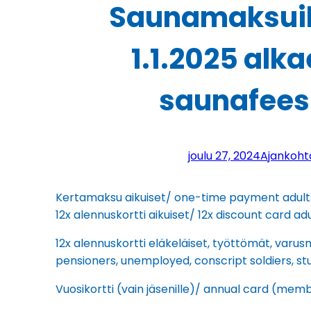
Saunamaksuih
1.1.2025 alka
saunafees 
joulu 27, 2024
Ajankoht
Kertamaksu aikuiset/ one-time payment adul
12x alennuskortti aikuiset/ 12x discount card ad
12x alennuskortti eläkeläiset, työttömät, varusm
pensioners, unemployed, conscript soldiers, s
Vuosikortti (vain jäsenille)/ annual card (mem