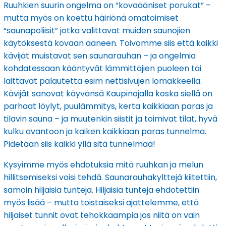
Ruuhkien suurin ongelma on “kovaääniset porukat” –
mutta myös on koettu häiriönä omatoimiset
“saunapoliisit” jotka valittavat muiden saunojien
käytöksestä kovaan ääneen. Toivomme siis että kaikki
kävijät muistavat sen saunarauhan – ja ongelmia
kohdatessaan kääntyvät lämmittäjien puoleen tai
laittavat palautetta esim nettisivujen lomakkeella.
Kävijät sanovat käyvänsä Kaupinojalla koska siellä on
parhaat löylyt, puulämmitys, kerta kaikkiaan paras ja
tilavin sauna – ja muutenkin siistit ja toimivat tilat, hyvä
kulku avantoon ja kaiken kaikkiaan paras tunnelma.
Pidetään siis kaikki yllä sitä tunnelmaa!
Kysyimme myös ehdotuksia mitä ruuhkan ja melun
hillitsemiseksi voisi tehdä. Saunarauhakylttejä kiitettiin,
samoin hiljaisia tunteja. Hiljaisia tunteja ehdotettiin
myös lisää – mutta toistaiseksi ajattelemme, että
hiljaiset tunnit ovat tehokkaampia jos niitä on vain