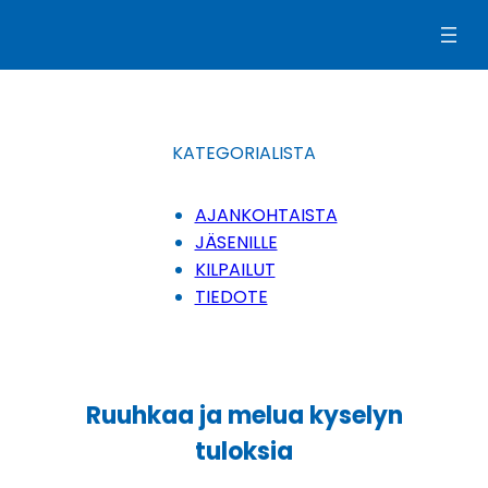
Siirry
sisältöön
KATEGORIALISTA
AJANKOHTAISTA
JÄSENILLE
KILPAILUT
TIEDOTE
Ruuhkaa ja melua kyselyn
tuloksia