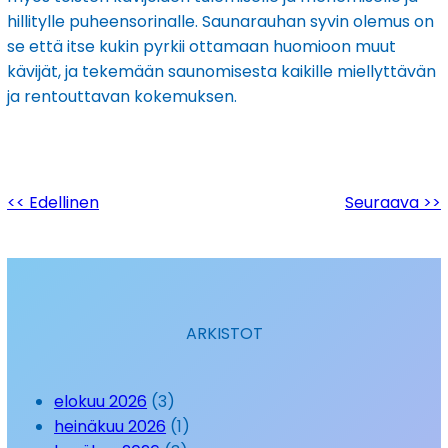
hillitylle puheensorinalle. Saunarauhan syvin olemus on
se että itse kukin pyrkii ottamaan huomioon muut
kävijät, ja tekemään saunomisesta kaikille miellyttävän
ja rentouttavan kokemuksen.
<< Edellinen
Seuraava >>
ARKISTOT
elokuu 2026
(3)
heinäkuu 2026
(1)