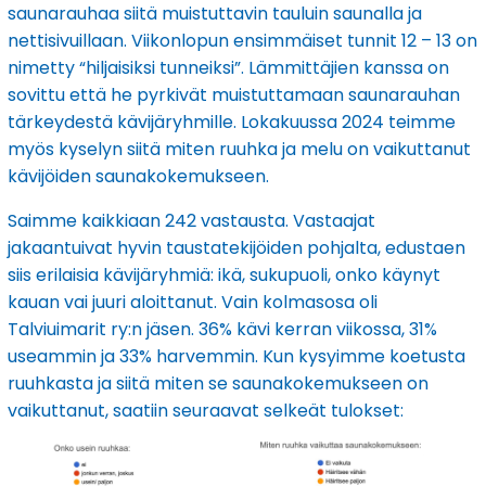
saunarauhaa siitä muistuttavin tauluin saunalla ja
nettisivuillaan. Viikonlopun ensimmäiset tunnit 12 – 13 on
nimetty “hiljaisiksi tunneiksi”. Lämmittäjien kanssa on
sovittu että he pyrkivät muistuttamaan saunarauhan
tärkeydestä kävijäryhmille. Lokakuussa 2024 teimme
myös kyselyn siitä miten ruuhka ja melu on vaikuttanut
kävijöiden saunakokemukseen.
Saimme kaikkiaan 242 vastausta. Vastaajat
jakaantuivat hyvin taustatekijöiden pohjalta, edustaen
siis erilaisia kävijäryhmiä: ikä, sukupuoli, onko käynyt
kauan vai juuri aloittanut. Vain kolmasosa oli
Talviuimarit ry:n jäsen. 36% kävi kerran viikossa, 31%
useammin ja 33% harvemmin. Kun kysyimme koetusta
ruuhkasta ja siitä miten se saunakokemukseen on
vaikuttanut, saatiin seuraavat selkeät tulokset: