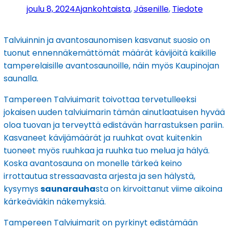
joulu 8, 2024
Ajankohtaista
, 
Jäsenille
, 
Tiedote
Talviuinnin ja avantosaunomisen kasvanut suosio on
tuonut ennennäkemättömät määrät kävijöitä kaikille
tamperelaisille avantosaunoille, näin myös Kaupinojan
saunalla.
Tampereen Talviuimarit toivottaa tervetulleeksi
jokaisen uuden talviuimarin tämän ainutlaatuisen hyvää
oloa tuovan ja terveyttä edistävän harrastuksen pariin.
Kasvaneet kävijämäärät ja ruuhkat ovat kuitenkin
tuoneet myös ruuhkaa ja ruuhka tuo melua ja hälyä.
Koska avantosauna on monelle tärkeä keino
irrottautua stressaavasta arjesta ja sen hälystä,
kysymys
saunarauha
sta on kirvoittanut viime aikoina
kärkeäviäkin näkemyksiä.
Tampereen Talviuimarit on pyrkinyt edistämään