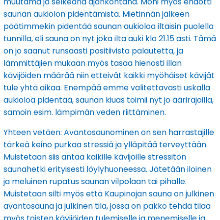
muutama ja selkeänä ajankohtana. Moni myös ehdotti
saunan aukiolon pidentämistä. Mietinnän jälkeen
päätimmekin pidentää saunan aukioloa iltaisin puolella
tunnilla, eli sauna on nyt joka ilta auki klo 21.15 asti. Tämä
on jo saanut runsaasti positiivista palautetta, ja
lämmittäjien mukaan myös tasaa hienosti illan
kävijöiden määrää niin etteivät kaikki myöhäiset kävijät
tule yhtä aikaa. Enempää emme valitettavasti uskalla
aukioloa pidentää, saunan kiuas toimii nyt jo äärirajoilla,
samoin esim. lämpimän veden riittäminen.
Yhteen vetäen: Avantosaunominen on sen harrastajille
tärkeä keino purkaa stressiä ja ylläpitää terveyttään.
Muistetaan siis antaa kaikille kävijöille stressitön
saunahetki erityisesti löylyhuoneessa. Jätetään iloinen
ja meluinen rupatus saunan vilpolaan tai pihalle.
Muistetaan silti myös että Kaupinojan sauna on julkinen
avantosauna ja julkinen tila, jossa on pakko tehdä tilaa
myös toisten kävijöiden tulemiselle ja menemiselle ja