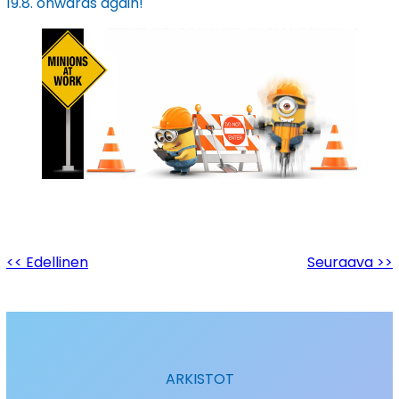
19.8. onwards again!
<< Edellinen
Seuraava >>
ARKISTOT