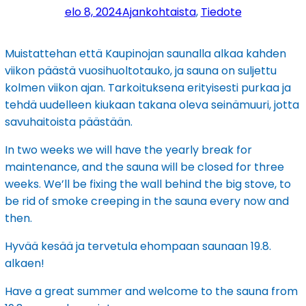
elo 8, 2024
Ajankohtaista
, 
Tiedote
Muistattehan että Kaupinojan saunalla alkaa kahden
viikon päästä vuosihuoltotauko, ja sauna on suljettu
kolmen viikon ajan. Tarkoituksena erityisesti purkaa ja
tehdä uudelleen kiukaan takana oleva seinämuuri, jotta
savuhaitoista päästään.
In two weeks we will have the yearly break for
maintenance, and the sauna will be closed for three
weeks. We’ll be fixing the wall behind the big stove, to
be rid of smoke creeping in the sauna every now and
then.
Hyvää kesää ja tervetula ehompaan saunaan 19.8.
alkaen!
Have a great summer and welcome to the sauna from