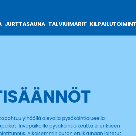
A
JURTTASAUNA
TALVIUIMARIT
KILPAILUTOIMIN
TISÄÄNNÖT
apahtuu ylhäällä olevalla pysäköintialueella.
vapaikat. Invapaikoille pysäköintioikeutta ei erikseen
öintitunnus. Aikaisemmin auton etuikkunaan laitetut