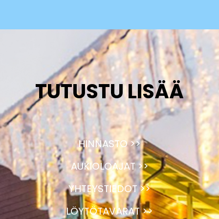
TUTUSTU LISÄÄ
HINNASTO >>
AUKIOLOAJAT >>
YHTEYSTIEDOT >>
LÖYTÖTAVARAT >>