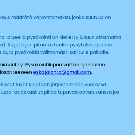
oikeus määrätä valvontamaksu, jonka suuruus on
piha-alueella pysäköinti on kielletty lukuun ottamatta
n). Kuljettajan pitää kuitenkin pysytellä autonsa
 auto pysäköidä välittömästi sallitulle paikalle.
imarit ry. Pysäköintilupaa varten ajoneuvon
tiosoitteeseen
esko.jalanto@gmail.com
.
ikaiset luvat kirjataan järjestelmään vuorossa
i tupa-asiakkaat sopikaa tupavastaavan kanssa jos