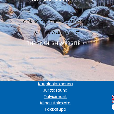
LOOKING FOR THE ENGLISH VERSION
OF THIS WEBSITE? TRY
THE ENGLISH WEBSITE >>
Kaupinojan sauna
Jurttasauna
Talviuimarit
Kilpailutoiminta
Takkatupa