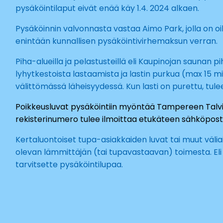
pysäköintilaput eivät enää käy 1.4. 2024 alkaen.
Pysäköinnin valvonnasta vastaa Aimo Park, jolla on 
enintään kunnallisen pysäköintivirhemaksun verran.
Piha-alueilla ja pelastusteillä eli Kaupinojan saunan 
lyhytkestoista lastaamista ja lastin purkua (max 15 mi
välittömässä läheisyydessä. Kun lasti on purettu, tulee
Poikkeusluvat pysäköintiin myöntää Tampereen Talviu
rekisterinumero tulee ilmoittaa etukäteen sähköpos
Kertaluontoiset tupa-asiakkaiden luvat tai muut välia
olevan lämmittäjän (tai tupavastaavan) toimesta. El
tarvitsette pysäköintilupaa.