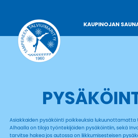
Siirry
sisältöön
KAUPINOJAN SAUN
PYSÄKÖIN
Asiakkaiden pysäköinti poikkeuksia lukuunottamatta t
Alhaalla on tiloja työntekijöiden pysäköintiin, sekä In
tarvitse hakea jos autossa on liikkumisesteisen pysäk