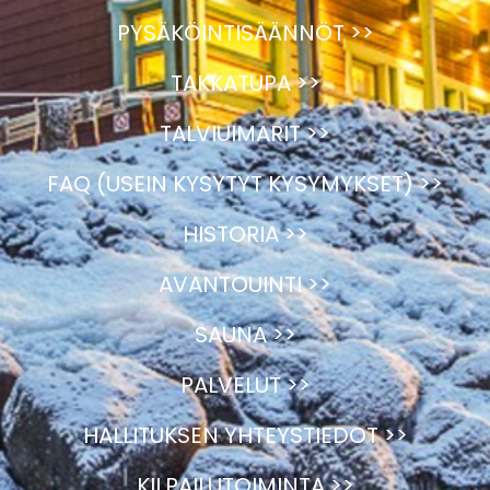
PYSÄKÖINTISÄÄNNÖT >>
TAKKATUPA >>
TALVIUIMARIT >>
FAQ (USEIN KYSYTYT KYSYMYKSET) >>
HISTORIA >>
AVANTOUINTI >>
SAUNA >>
PALVELUT >>
HALLITUKSEN YHTEYSTIEDOT >>
KILPAILUTOIMINTA >>