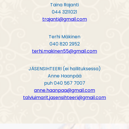
Taina Rajanti
044 3211021
trajanti@gmail.com
Terhi Mäkinen
040 820 2952
terhi.makinen55@gmail.com
JÄSENSIHTEERI (ei hallituksessa)
Anne Haanpää
puh 040 567 7007
anne.haanpaa@gmail.com
talviuimarit.jasensihteeri@gmail.com