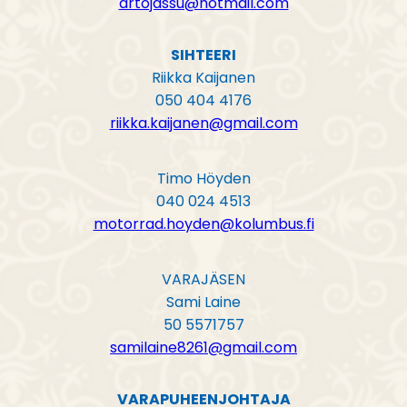
artojassu@hotmail.com
SIHTEERI
Riikka Kaijanen
050 404 4176
riikka.kaijanen@gmail.com
Timo Höyden
040 024 4513
motorrad.hoyden@kolumbus.fi
VARAJÄSEN
Sami Laine
50 5571757
samilaine8261@gmail.com
VARAPUHEENJOHTAJA