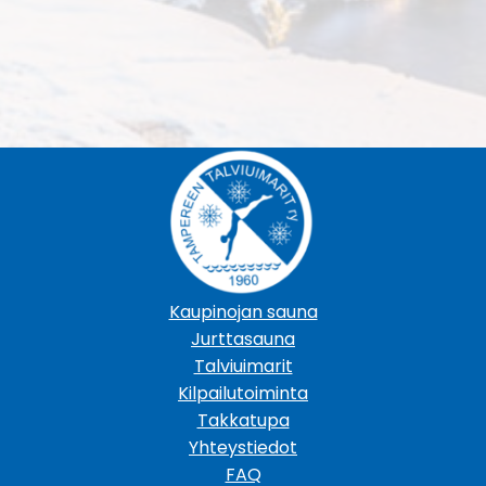
Kaupinojan sauna
Jurttasauna
Talviuimarit
Kilpailutoiminta
Takkatupa
Yhteystiedot
FAQ