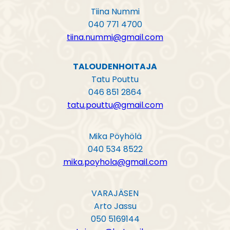
Tiina Nummi
040 771 4700
tiina.nummi@gmail.com
TALOUDENHOITAJA
Tatu Pouttu
046 851 2864
tatu.pouttu@gmail.com
Mika Pöyhölä
040 534 8522
mika.poyhola@gmail.com
VARAJÄSEN
Arto Jassu
050 5169144