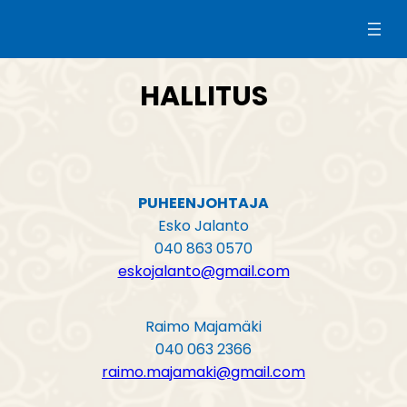
Siirry
sisältöön
HALLITUS
PUHEENJOHTAJA
Esko Jalanto
040 863 0570
eskojalanto@gmail.com
Raimo Majamäki
040 063 2366
raimo.majamaki@gmail.com