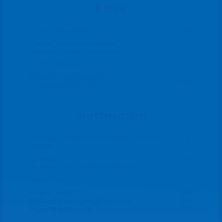
Kortit
12 kerran alennuskortti
90€
12 kerran alennuskortti eläkeläiset,
56€
opiskelijat, työttömät, varusmiehet
12 kerran alennuskortti lapset 7-12v.
25€
Vuosikortti* (vain Tampereen
400€
Talviuimareiden jäsenille)
Jurttasauna
Yhteislippu
(Jurttalippu hinta Kaupinojan saunan lipun
7€
ostaneille)
Jurttalippu
12€
Jurttalippu työtön, opiskelija, eläkeläinen
8€
Lapset 7 – 12v
5€
10-kerran sarjakortti
85€
Sarjakortti työtön, opiskelija, eläkeläinen
50€
Sarjakortti lapset 7 – 12v
20€