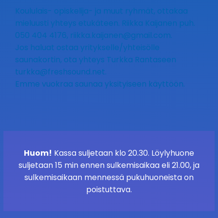
Koululais- opiskelija- ja muut ryhmät, ottakaa
mieluusti yhteys etukäteen. Riikka Kaijanen puh.
050 404 4176, riikka.kaijanen@gmail.com.
Jos haluat ostaa yritykselle/yhteisölle
saunakortin, ota yhteys Turkka Rantaseen
turkka@freshsound.net.
Emme vuokraa saunaa yksityiseen käyttöön.
Huom!
Kassa suljetaan klo 20.30. Löylyhuone
suljetaan 15 min ennen sulkemisaikaa eli 21.00, ja
sulkemisaikaan mennessä pukuhuoneista on
poistuttava.