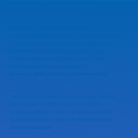
Mobilepay, pankkikortti, liikunta- ja
kulttuurisetelit (Smartum), e-passi, Endered ja
Tyky online käyvät, sekä kertamaksuun, että
alennuskorttiin. Varaudu pyydettäessä
todistamaan ikäsi tai jäsenyytesi tai muu
alennukseen oikeuttava seikka.
Huom: 1.1.2024 alkaen käteinen ei käy.
*Huoltotiistai ja kesän remontti eivät oikeuta
korvaukseen vuosikortista. Jos sauna on
poikkeuksellisesti suljettu yli viikon, voidaan
vuosikortin päättymistä siirtää sulkemisen
verran eteenpäin.