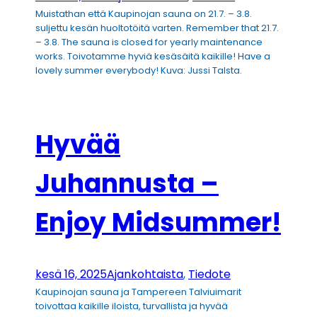
Muistathan että Kaupinojan sauna on 21.7. – 3.8.
suljettu kesän huoltotöitä varten. Remember that 21.7.
– 3.8. The sauna is closed for yearly maintenance
works. Toivotamme hyviä kesäsäitä kaikille! Have a
lovely summer everybody! Kuva: Jussi Talsta.
Hyvää
Juhannusta –
Enjoy Midsummer!
kesä 16, 2025
Ajankohtaista
, 
Tiedote
Kaupinojan sauna ja Tampereen Talviuimarit
toivottaa kaikille iloista, turvallista ja hyvää