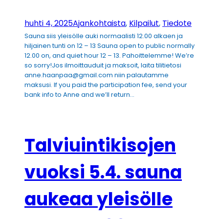
huhti 4, 2025
Ajankohtaista
, 
Kilpailut
, 
Tiedote
Sauna siis yleisölle auki normaalisti 12.00 alkaen ja
hiljainen tunti on 12 – 13 Sauna open to public normally
12.00 on, and quiet hour 12 – 13. Pahoittelemme! We’re
so sorry!Jos ilmoittauduit ja maksoit, laita tilitietosi
anne.haanpaa@gmail.com niin palautamme
maksusi. If you paid the participation fee, send your
bank info to Anne and we’ll return…
Talviuintikisojen
vuoksi 5.4. sauna
aukeaa yleisölle