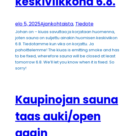
keskiviikkona 6.8.
elo 5, 2025
Ajankohtaista
, 
Tiedote
Johan on – kiuas savuttaa ja korjataan huomenna,
joten sauna on suljettu ainakin huomisen keskiviikon
6.8. Tiedotamme kun vika on korjattu. Ja
pahoittelemme! The kiuas is emitting smoke and has
to be fixed, wherefore sauna will be closed at least
tomorrow 6.8. We’ll let you know when it is fixed. So
sorry!
Kaupinojan sauna
taas auki/open
again