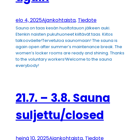
elo 4, 2025
Ajankohtaista
, 
Tiedote
Sauna on taas kesän huoltotauon jälkeen auki.
Etenkin naisten pukuhuoneet kiiltävät taas. Kiitos
talkooväelle!Tervetuloa saunomaan! The sauna is
again open after summer’s maintenance break. The
women’s locker rooms are ready and shining. Thanks
to the voluntary workers!Welcome to the sauna
everybody!
21.7. – 3.8. Sauna
suljettu/closed
heinä 10, 2025
Ajankohtaista
, 
Tiedote