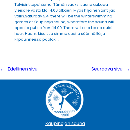
Talviuintitapahtuma. Tämän vuoksi sauna aukeaa
yleisölle vasta klo 14.00 alkaen. Myös hiljainen tunti jää
väliin.Saturday 5.4. there will be the winterswimming
games at Kaupinoja sauna, wherefore the sauna will
open to public from 14.00. There will also be no quiet
hour. Huom: kisoissa uimme uusilla säännöillä ja
kilpauinneissa päälaki…
←
Edellinen sivu
Seuraava sivu
→
Kaupinojan sauna