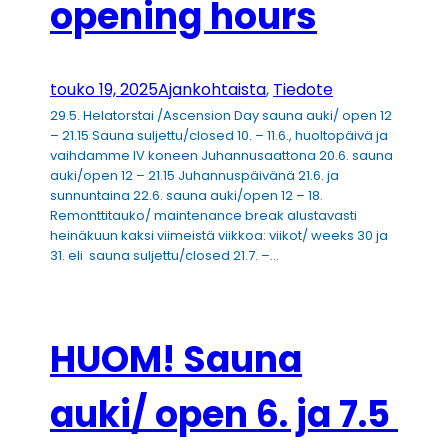
opening hours
touko 19, 2025
Ajankohtaista
, 
Tiedote
29.5. Helatorstai /Ascension Day sauna auki/ open 12
– 21.15 Sauna suljettu/closed 10. – 11.6., huoltopäivä ja
vaihdamme IV koneen Juhannusaattona 20.6. sauna
auki/open 12 – 21.15 Juhannuspäivänä 21.6. ja
sunnuntaina 22.6. sauna auki/open 12 – 18.
Remonttitauko/ maintenance break alustavasti
heinäkuun kaksi viimeistä viikkoa: viikot/ weeks 30 ja
31. eli sauna suljettu/closed 21.7. –…
HUOM! Sauna
auki/ open 6. ja 7.5